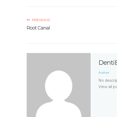
PREVIOUS
Root Canal
Denti
Author
No descrip
View all p