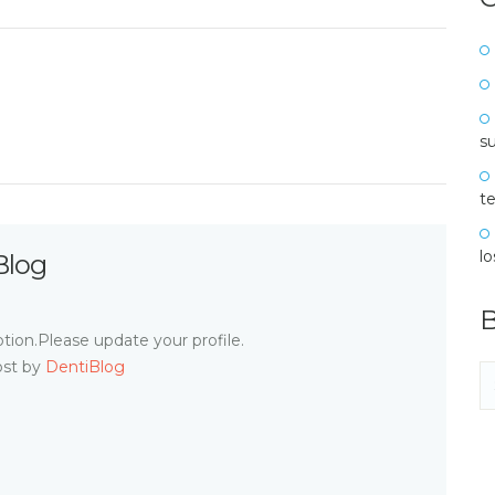
su
te
l
Blog
B
tion.Please update your profile.
ost by
DentiBlog