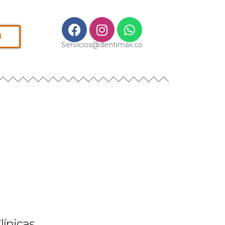
í
Servicios@dentimax.co
línicas