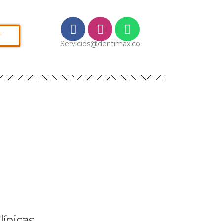
í
Servicios@dentimax.co
línicas