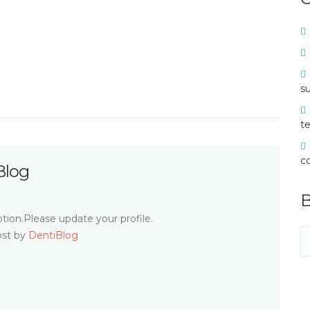
su
te
c
Blog
B
tion.Please update your profile.
ost by
DentiBlog