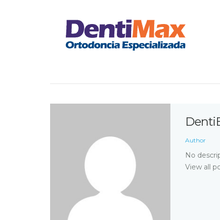
Denti
Author
No descrip
View all p