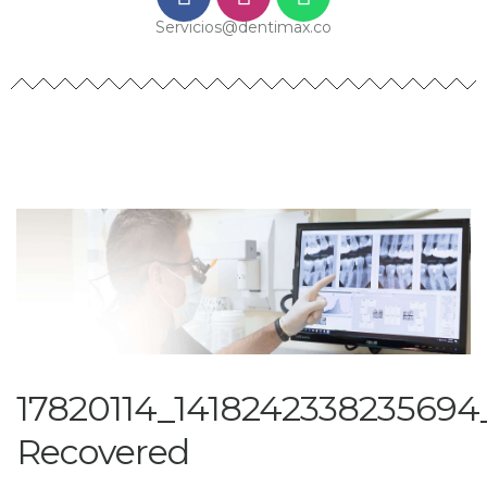
Servicios@dentimax.co
17820114_1418242338235694
Recovered