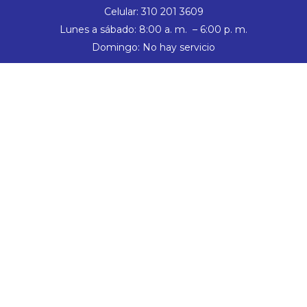
Celular: 310 201 3609
Lunes a sábado: 8:00 a. m. – 6:00 p. m.
Domingo: No hay servicio