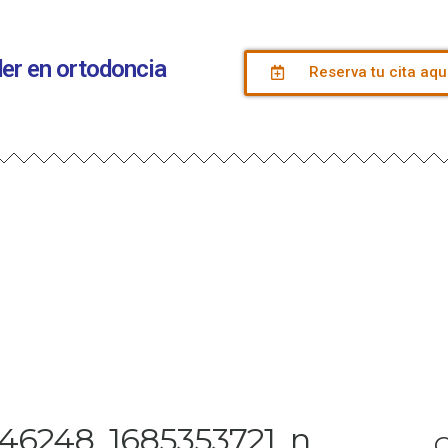
íder en ortodoncia
Reserva tu cita aqu
46248_1685353721_n
C