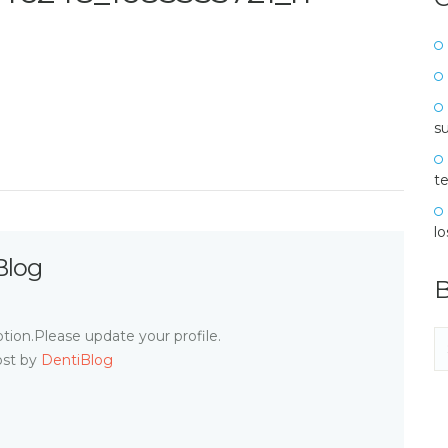
su
te
l
Blog
B
tion.Please update your profile.
ost by
DentiBlog