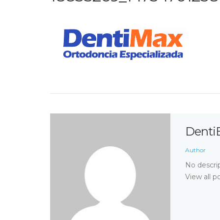
Denti
Author
No descrip
View all p