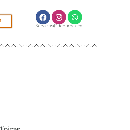
í
Servicios@dentimax.co
línicas