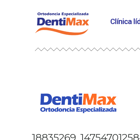
Clínica l
18835269_14754701258