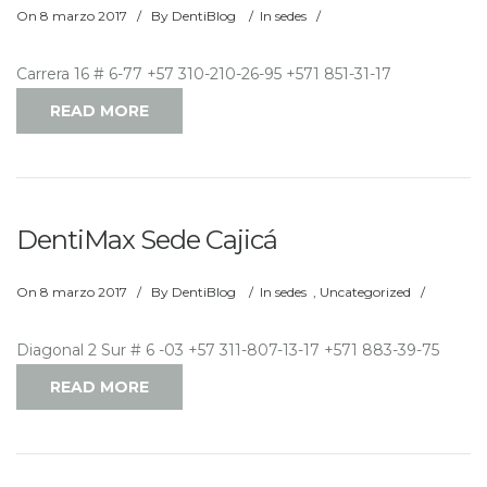
On
8 marzo 2017
/
By
DentiBlog
/
In
sedes
/
Carrera 16 # 6-77 +57 310-210-26-95 +571 851-31-17
READ MORE
DentiMax Sede Cajicá
On
8 marzo 2017
/
By
DentiBlog
/
In
sedes
,
Uncategorized
/
Diagonal 2 Sur # 6 -03 +57 311-807-13-17 +571 883-39-75
READ MORE