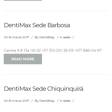
DentiMax Sede Barbosa
On
8 marzo 2017
/
By
DentiBlog
/
In
sedes
/
Carrera 9 # 13a -50-52 +57 310-201-36-09 +571 885-04-97
READ MORE
DentiMax Sede Chiquinquirá
On
8 marzo 2017
/
By
DentiBlog
/
In
sedes
/