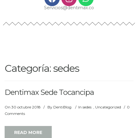
Servicios@dentimax.co
Categoría:
sedes
Dentimax Sede Tocancipa
On
30 octubre 2018
/
By
DentiBlog
/
In
sedes
,
Uncategorized
/
0
Comments
READ MORE