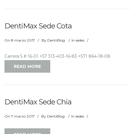
DentiMax Sede Cota
On
8 marzo 2017
/
By
DentiBlog
/
In
sedes
/
Carrera 5 # 16-01 +57 313-403-16-83 +571 864-18-08
READ MORE
DentiMax Sede Chia
On
7 marzo 2017
/
By
DentiBlog
/
In
sedes
/