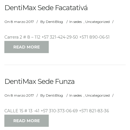
DentiMax Sede Facatativá
On
8 marzo 2017
/
By
DentiBlog
/
In
sedes
,
Uncategorized
/
Carrera 2 # 8 – 112 +57 321-424-29-50 +571 890-06-51
READ MORE
DentiMax Sede Funza
On
8 marzo 2017
/
By
DentiBlog
/
In
sedes
,
Uncategorized
/
CALLE 15 # 13 -41 +57 310-373-06-69 +571 821-83-36
READ MORE