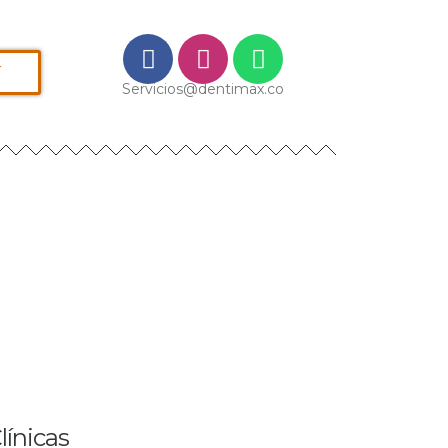
í
Servicios@dentimax.co
línicas