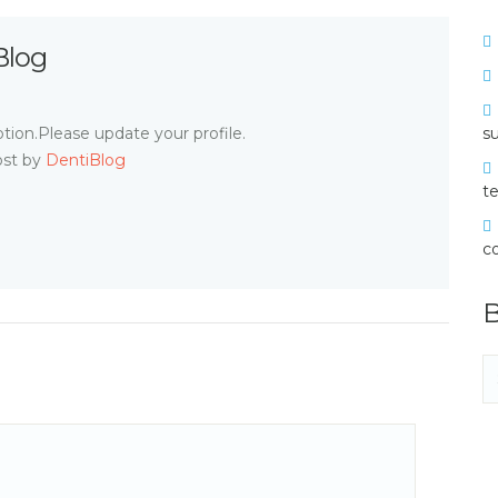
Blog
tion.Please update your profile.
su
ost by
DentiBlog
te
c
B