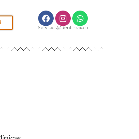
í
Servicios@dentimax.co
línicas