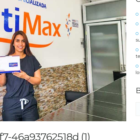
su
te
l
B
f7-46a93762518d (1)