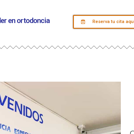
íder en ortodoncia
Reserva tu cita aqu
C