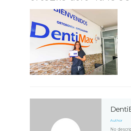
Denti
Author
No descrip