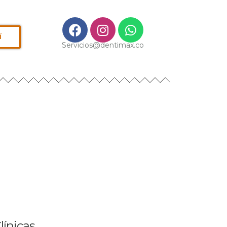
í
Servicios@dentimax.co
línicas