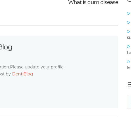
What is gum disease
su
Blog
te
tion.Please update your profile.
l
ost by
DentiBlog
B