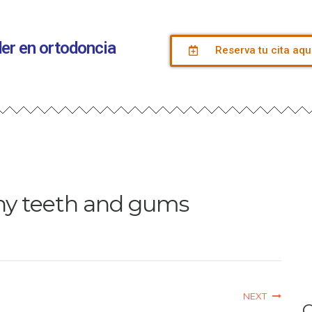
íder en ortodoncia
Reserva tu cita aqu
hy teeth and gums
NEXT
C