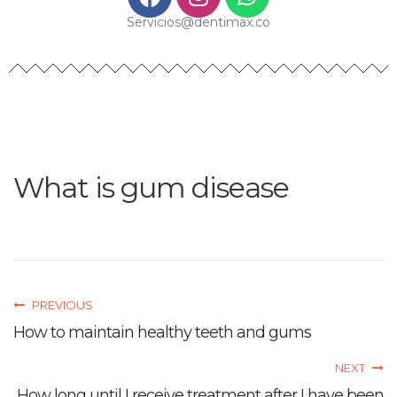
Servicios@dentimax.co
What is gum disease
PREVIOUS
How to maintain healthy teeth and gums
NEXT
How long until I receive treatment after I have been