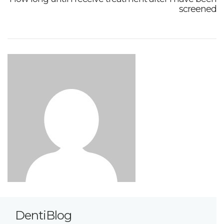
screened
DentiBlog