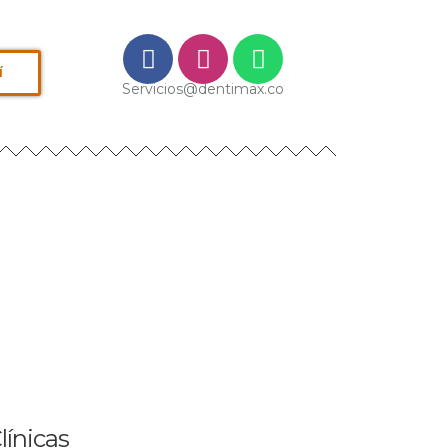
í
Servicios@dentimax.co
línicas