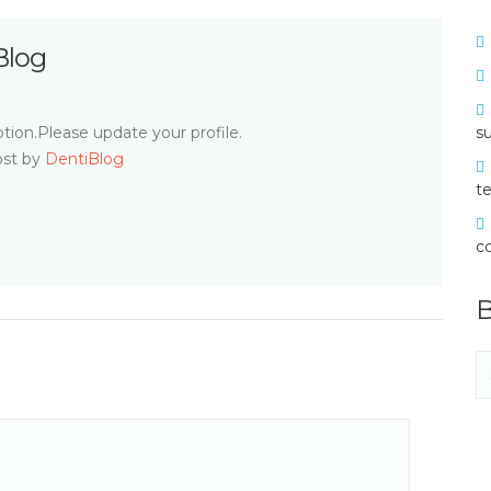
Blog
tion.Please update your profile.
su
ost by
DentiBlog
te
c
B