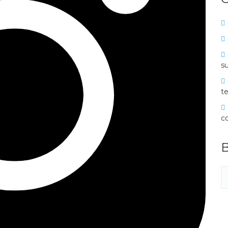
su
te
c
B