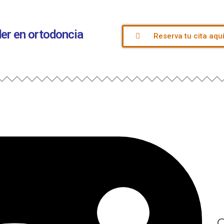
íder en ortodoncia
Reserva tu cita aqu
C