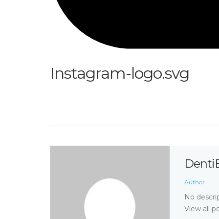
Instagram-logo.svg
Denti
Author
No descrip
View all p