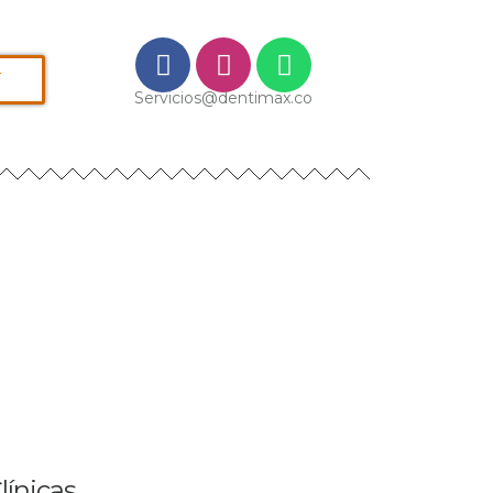
í
Servicios@dentimax.co
línicas