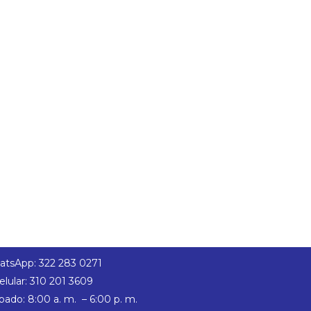
tsApp: 322 283 0271
elular: 310 201 3609
bado: 8:00 a. m. – 6:00 p. m.