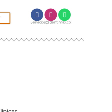
í
Servicios@dentimax.co
línicas