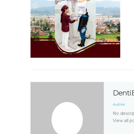
Denti
Author
No descrip
View all p