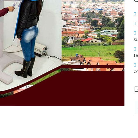
su
te
c
B