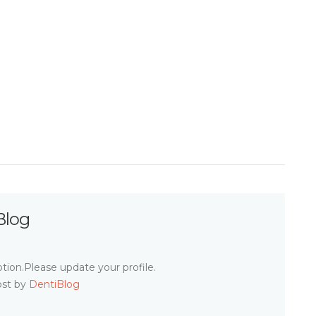
Blog
tion.Please update your profile.
ost by
DentiBlog