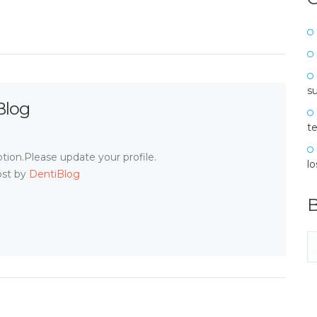
su
Blog
te
tion.Please update your profile.
l
ost by
DentiBlog
B