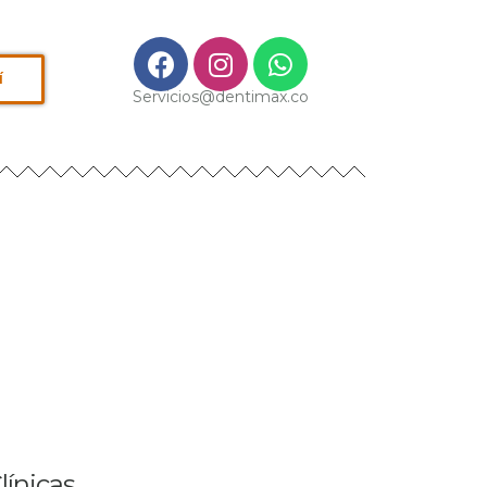
í
Servicios@dentimax.co
línicas