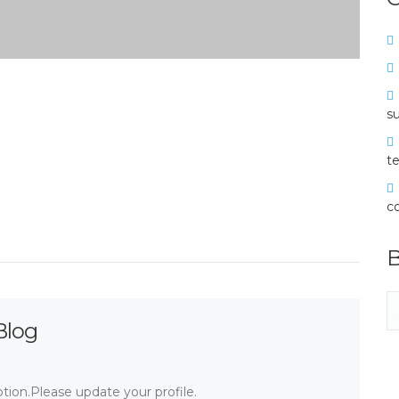
su
te
c
B
Blog
tion.Please update your profile.