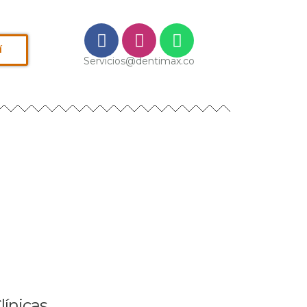
í
Servicios@dentimax.co
línicas