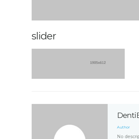
slider
Denti
Author
No descrip