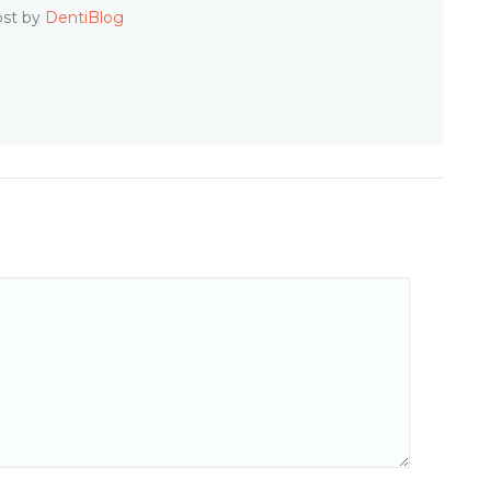
ost by
DentiBlog